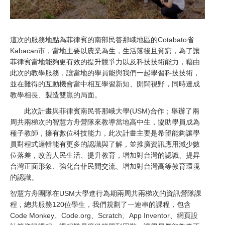
這次的服務地點為菲律賓的南部民答那峨地區的Cotabato省
Kabacan市，當地主要以農業為生，生活落後且貧窮，為了讓
菲律賓當地能夠更有效的提升競爭力以及科技技術能力，藉由
此次的教學服務，讓當地的學員能與我們一起學習科技技術，
並在難得的互動機會當中相互學習新知、開闊視野，同時達成
教學相長、製造雙贏的局面。
此次計畫與菲律賓南民答那峨大學(USM)合作；舉辦了兩
周共兩梯次的智慧方舟營隊來教導當地高中生，協助學員成為
種子教師，擁有數位科技能力，此次計畫主要是希望能夠讓學
員對程式邏輯能有更多的認識與了解，並推廣資訊應用減少數
位落差，改善人民生活、提升教育，增加對台灣的認識、提昇
台灣正面形象、強化台菲民間交流、增加對台灣高等教育環境
的認識。
智慧方舟團隊在USM大學進行為期兩周共兩梯次的資訊營隊課
程，總共服務120位學生，我們規劃了一連串的課程，包含
Code Monkey、Code.org、Scratch、App Inventor、網頁設