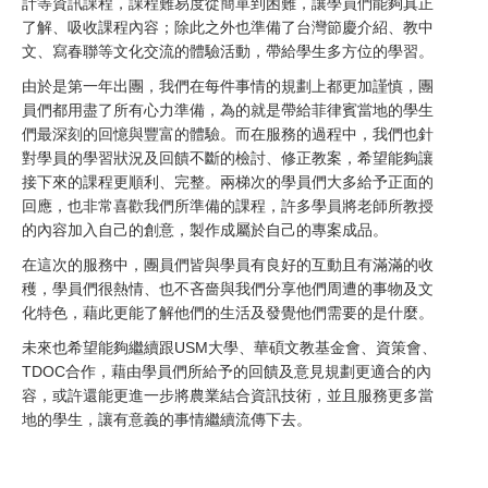
計等資訊課程，課程難易度從簡單到困難，讓學員們能夠真正
了解、吸收課程內容；除此之外也準備了台灣節慶介紹、教中
文、寫春聯等文化交流的體驗活動，帶給學生多方位的學習。
由於是第一年出團，我們在每件事情的規劃上都更加謹慎，團
員們都用盡了所有心力準備，為的就是帶給菲律賓當地的學生
們最深刻的回憶與豐富的體驗。而在服務的過程中，我們也針
對學員的學習狀況及回饋不斷的檢討、修正教案，希望能夠讓
接下來的課程更順利、完整。兩梯次的學員們大多給予正面的
回應，也非常喜歡我們所準備的課程，許多學員將老師所教授
的內容加入自己的創意，製作成屬於自己的專案成品。
在這次的服務中，團員們皆與學員有良好的互動且有滿滿的收
穫，學員們很熱情、也不吝嗇與我們分享他們周遭的事物及文
化特色，藉此更能了解他們的生活及發覺他們需要的是什麼。
未來也希望能夠繼續跟USM大學、華碩文教基金會、資策會、
TDOC合作，藉由學員們所給予的回饋及意見規劃更適合的內
容，或許還能更進一步將農業結合資訊技術，並且服務更多當
地的學生，讓有意義的事情繼續流傳下去。