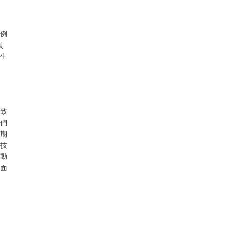
例
員
生
致
們
期
技
動
面