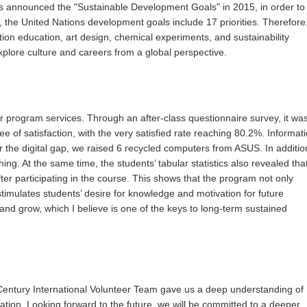
ons announced the "Sustainable Development Goals" in 2015, in order to
the United Nations development goals include 17 priorities. Therefore
tion education, art design, chemical experiments, and sustainability
xplore culture and careers from a global perspective.
our program services. Through an after-class questionnaire survey, it wa
e of satisfaction, with the very satisfied rate reaching 80.2%. Informat
or the digital gap, we raised 6 recycled computers from ASUS. In additio
ng. At the same time, the students’ tabular statistics also revealed tha
ter participating in the course. This shows that the program not only
imulates students’ desire for knowledge and motivation for future
 and grow, which I believe is one of the keys to long-term sustained
 Century International Volunteer Team gave us a deep understanding of
tion. Looking forward to the future, we will be committed to a deeper