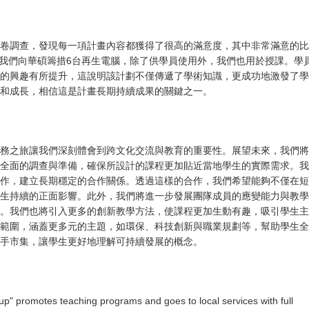
卷調查，發現每一項計畫內容都獲得了很高的滿意度，其中非常滿意的比
，我們向華碩籌措6台再生電腦，除了供學員使用外，我們也用於授課。學
的興趣有所提升，這說明該計劃不僅傳遞了學術知識，更成功地激發了學
和成長，相信這是計畫長期持續成果的關鍵之一。
務之旅讓我們深刻體會到跨文化交流與教育的重要性。展望未來，我們將
全面的調查與準備，確保所設計的課程更加貼近當地學生的實際需求。我
作，建立長期穩定的合作關係。透過這樣的合作，我們希望能夠不僅在短
生持續的正面影響。此外，我們將進一步發展團隊成員的應變能力與教學
。我們也將引入更多的創新教學方法，使課程更加生動有趣，吸引學生主
範圍，涵蓋更多元的主題，如環保、科技創新與職業規劃等，幫助學生全
手市集，讓學生更好地理解可持續發展的概念。
oup" promotes teaching programs and goes to local services with full