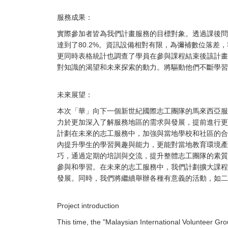
服務成果：
實際參加者皆為我們計畫服務的目標對象。透過課後問
達到了80.2%。資訊設備相對有限，為彌補數位落差
更同時表格統計也調查了學員在參與課程結束後該計畫
對知識的渴望和未來探索的動力。將驅動他們不斷學習
未來展望：
本次「華」向下一個新世紀國際志工團隊的馬來西亞服
力於更加深入了解服務地區的需求與發展，提前進行更
計劃在未來的志工服務中，加強與當地學校和社區的合
內提升學生的學習興趣與能力，更能對當地教育環境產
巧，通過定期的培訓與交流，提升整體志工團隊的素質
參與和學習。在未來的志工服務中，我們計劃擴大課程
發展。同時，我們將繼續舉辦各種有意義的活動，如二
Project introduction
This time, the "Malaysian International Volunteer Gr