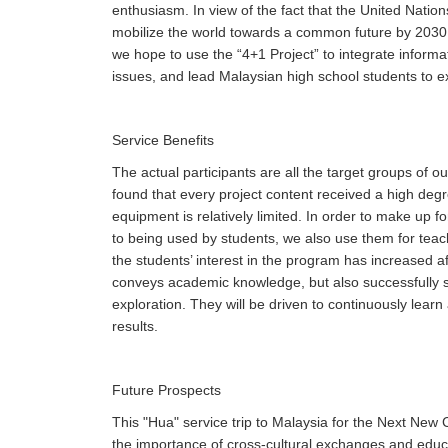
enthusiasm. In view of the fact that the United Nati
mobilize the world towards a common future by 2030, 
we hope to use the “4+1 Project” to integrate informa
issues, and lead Malaysian high school students to e
Service Benefits
The actual participants are all the target groups of 
found that every project content received a high degre
equipment is relatively limited. In order to make up f
to being used by students, we also use them for teachi
the students’ interest in the program has increased af
conveys academic knowledge, but also successfully st
exploration. They will be driven to continuously learn
results.
Future Prospects
This "Hua" service trip to Malaysia for the Next New
the importance of cross-cultural exchanges and educa