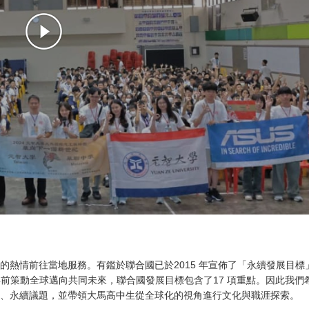
熱情前往當地服務。有鑑於聯合國已於2015 年宣佈了「永續發展目標
，為了在2030 年前策動全球邁向共同未來，聯合國發展目標包含了17 項重點。因此我們
實驗、永續議題，並帶領大馬高中生從全球化的視角進行文化與職涯探索。