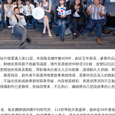
短片徵選邁入第11屆，本屆報名總件數409件，創近五年新高，參賽作品
、動物友善與親子相處等議題，徵件長度維持99秒至3分鐘，改變以往設
更開放的視角及觀點，用影像為社會注入正向能量，讓感動久久持續。瞿
，難度很高，創作者不易運用堆疊敘事累積情感，需要特別且深入的觀點
，不論在技術或敘事都有顯著突破，內容相當精彩。黃惠偵導演則不忘勉
揮灑創作已是難得，祝福得獎者，不忘初心，繼續將自己想說故事的心意
底，報名團隊橫跨國中到研究所、113所學校共襄盛舉，最終從34件通