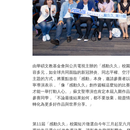
由華碩文教基金會與公共電視主辦的「感動久久」校園
容多元，如全球共同面臨的新冠肺炎、同志平權、空汙
主題的方式，將重點放在「感動」本身，邀請參賽者以
寧導演表示，「像『感動久久』創作篇幅這麼短的比賽
才能一舉打動人心。」蘇文聖導演也肯定本屆入圍作品
參賽同學，「不論最後結果如何，都不要放棄，能盡情
轉化為更多好作品與世界分享。」
第11屆「感動久久」校園短片徵選自今年三月起至六月