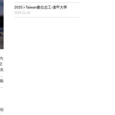
2025 i-Taiwan數位志工-逢甲大學
2025.11.29
內
定
友
，
勵
，
過初