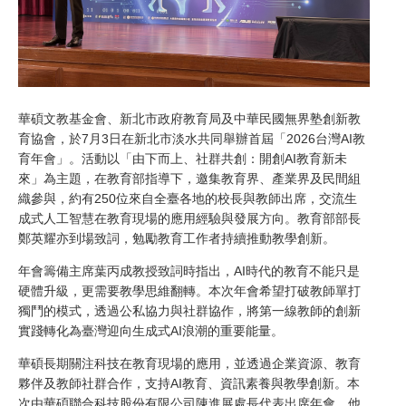
華碩文教基金會、新北市政府教育局及中華民國無界塾創新教
育協會，於7月3日在新北市淡水共同舉辦首屆「2026台灣AI教
育年會」。活動以「由下而上、社群共創：開創AI教育新未
來」為主題，在教育部指導下，邀集教育界、產業界及民間組
織參與，約有250位來自全臺各地的校長與教師出席，交流生
成式人工智慧在教育現場的應用經驗與發展方向。教育部部長
鄭英耀亦到場致詞，勉勵教育工作者持續推動教學創新。
年會籌備主席葉丙成教授致詞時指出，AI時代的教育不能只是
硬體升級，更需要教學思維翻轉。本次年會希望打破教師單打
獨鬥的模式，透過公私協力與社群協作，將第一線教師的創新
實踐轉化為臺灣迎向生成式AI浪潮的重要能量。
華碩長期關注科技在教育現場的應用，並透過企業資源、教育
夥伴及教師社群合作，支持AI教育、資訊素養與教學創新。本
次由華碩聯合科技股份有限公司陳進展處長代表出席年會。他