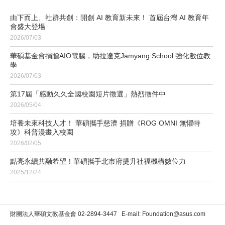
由下而上、社群共創：開創 AI 教育新未來！ 首屆台灣 AI 教育年
會盛大登場
2026/07/03
華碩基金會捐贈AIO電腦，助拉達克Jamyang School 強化數位教
學
2026/07/03
第17屆「感動久久全國校園短片徵選」熱烈徵件中
2026/05/04
培養未來科技人才！ 華碩攜手慈濟 捐贈《ROG OMNI 無懼特
攻》科普漫畫入校園
2026/02/05
點亮永續共融希望！華碩攜手北市府提升社福機構數位力
2025/12/24
財團法人華碩文教基金會 02-2894-3447
E-mail: Foundation@asus.com