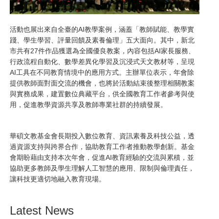
活動也展出來自全臺的AI教學案例，涵蓋「教師賦能、教學實
踐、學生學習、評量回饋及素養倫理」五大面向。其中，新北
市共有27件作品獲選為全國優良教案，內容包括AI家長服務、
行政流程自動化、數學差異化學習及沉浸式天文教材等，呈現
AI工具在不同教育情境中的應用方式。主辦單位表示，年會除
提供教師面對面交流的機會，也將於活動結束後整理相關教案
與實務成果，建置數位典藏平台，供全國教育工作者參考與使
用，促進教學資源共享及教師專業社群的持續發展。
華碩文教基金會長期投入數位教育、資訊素養及科技公益，透
過資源支持與跨界合作，協助教育工作者推動教學創新。基金
會期盼藉由支持本次年會，促進AI教育經驗的交流與累積，並
協助更多教師及學生理解人工智慧的應用、限制與倫理責任，
讓科技更適切地融入教育現場。
Latest News