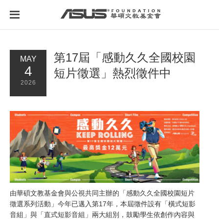
首頁
最新消息
第17屆「感動久久全國校園
MAY
4
短片徵選」熱烈徵件中
2026
由華碩文教基金會與公視共同主辦的「感動久久全國校園短片
徵選系列活動」今年已邁入第17年，本屆徵件設有「橫式短影
音組」與「直式短影音組」兩大組別，鼓勵學生依創作內容與