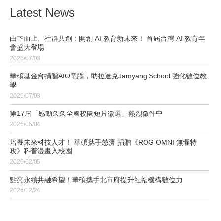
Latest News
由下而上、社群共創：開創 AI 教育新未來！ 首屆台灣 AI 教育年
會盛大登場
2026/07/03
華碩基金會捐贈AIO電腦，助拉達克Jamyang School 強化數位教
學
2026/07/03
第17屆「感動久久全國校園短片徵選」熱烈徵件中
2026/05/04
培養未來科技人才！ 華碩攜手慈濟 捐贈《ROG OMNI 無懼特
攻》科普漫畫入校園
2026/02/05
點亮永續共融希望！華碩攜手北市府提升社福機構數位力
2025/12/24