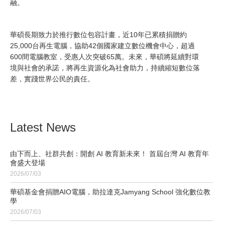
融。
華碩長期致力於推行數位包容計畫，近10年已累積捐贈約
25,000台再生電腦，協助42個國家建立數位機會中心，超過
600間電腦教室，受惠人次突破65萬。未來，華碩將延續對環
境與社會的承諾，將再生資源化為社會助力，持續縮短數位落
差，實踐世界公民的責任。
Latest News
由下而上、社群共創：開創 AI 教育新未來！ 首屆台灣 AI 教育年
會盛大登場
2026/07/03
華碩基金會捐贈AIO電腦，助拉達克Jamyang School 強化數位教
學
2026/07/03