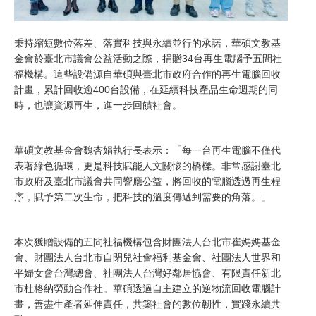
秉持縮短數位落差、落實科技與永續並行的承諾，華碩文教基
金會於臺北市議會公益活動之際，捐贈34台再生電腦予五間社
福機構。這些設備源自華碩與臺北市政府合作的再生電腦回收
計畫，累計回收逾400台設備，在延續科技產品生命週期的同
時，也讓資源再生，進一步回饋社會。
華碩文教基金會魏杏娟執行長表示：「每一台再生電腦不僅代
表著綠色循環，更是科技賦能人文關懷的橋樑。非常感謝臺北
市政府及臺北市議會共同響應公益，將回收的電腦透過再生程
序，賦予第二次生命，把科技的溫度傳遞到需要的角落。」
本次獲贈設備的五間社福機構包含財團法人台北市崔媽媽基金
會、財團法人台北市自閉兒社會福利基金會、社團法人世界和
平婦女會台灣總會、社團法人台灣好鄰居協會、有限責任新北
市杜格納勞動合作社。華碩透過自主建立的逆物流回收電腦計
畫，善盡生產者延伸責任，共築社會的數位韌性，實踐永續共